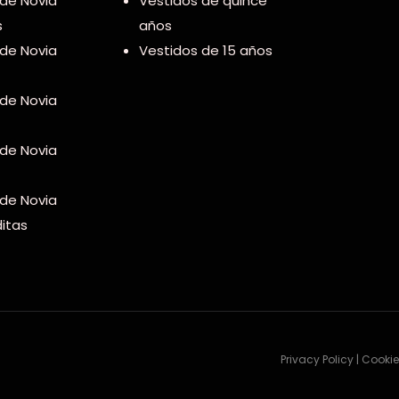
 de Novia
Vestidos de quince
s
años
 de Novia
Vestidos de 15 años
 de Novia
 de Novia
 de Novia
itas
Privacy Policy | Cooki