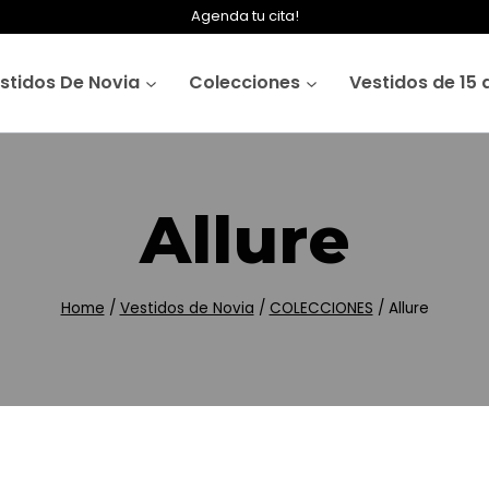
Agenda tu cita!
stidos De Novia
Colecciones
Vestidos de 15 
Allure
Home
/
Vestidos de Novia
/
COLECCIONES
/
Allure