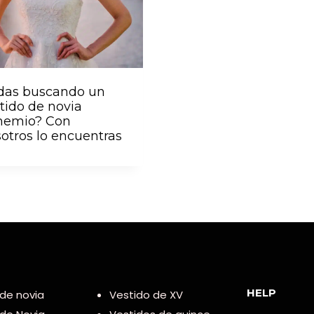
das buscando un
tido de novia
hemio? Con
otros lo encuentras
HELP
de novia
Vestido de XV