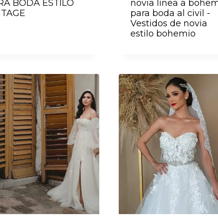
RA BODA ESTILO
novia línea a bohe
NTAGE
para boda al civil -
Vestidos de novia
estilo bohemio