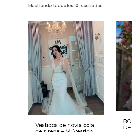
Sorted
Mostrando todos los 10 resultados
by
latest
BO
Vestidos de novia cola
DE
de sirena – Mi Vestido