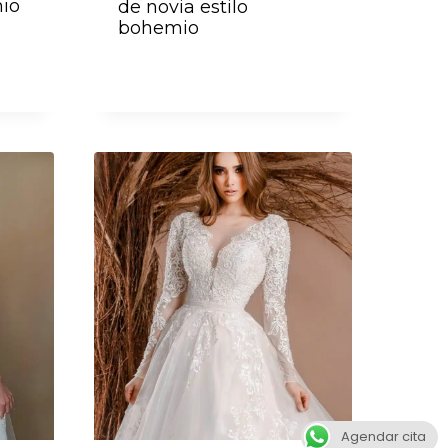
mio
de novia estilo
bohemio
Agendar cita