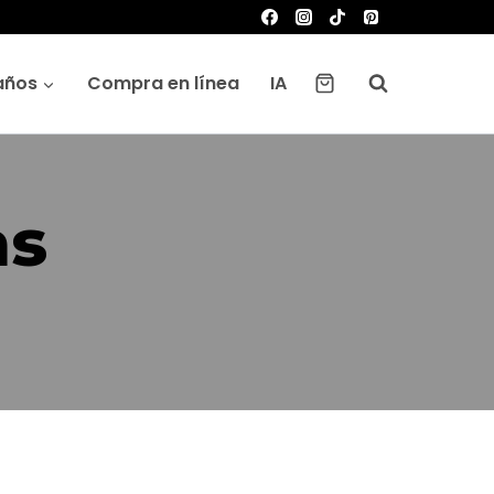
años
Compra en línea
IA
as