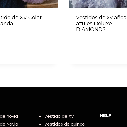
tido de XV Color
Vestidos de xv años
vanda
azules Deluxe
DIAMONDS
HELP
de novia
Vestido de XV
 de Novia
Vestidos de quince