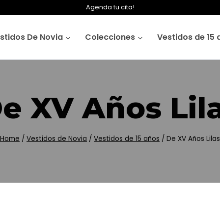
Agenda tu cita!
stidos De Novia
Colecciones
Vestidos de 15 
e XV Años Lil
Home
/
Vestidos de Novia
/
Vestidos de 15 años
/
De XV Años Lilas