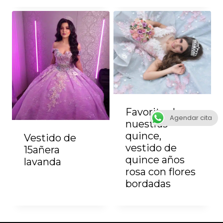
Favorito de
Agendar cita
nuestras
quince,
Vestido de
vestido de
15añera
quince años
lavanda
rosa con flores
bordadas