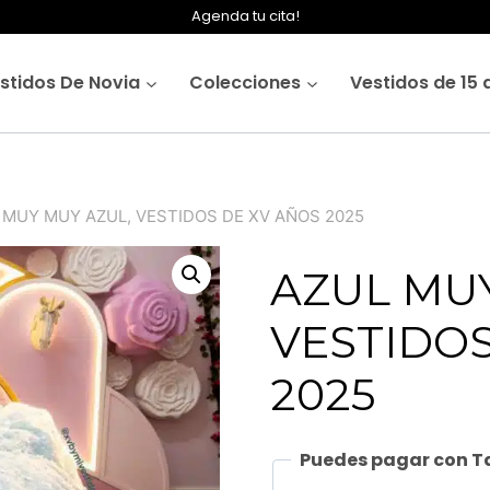
Agenda tu cita!
stidos De Novia
Colecciones
Vestidos de 15 
 MUY MUY AZUL, VESTIDOS DE XV AÑOS 2025
AZUL MUY
VESTIDOS
2025
Puedes pagar con Ta