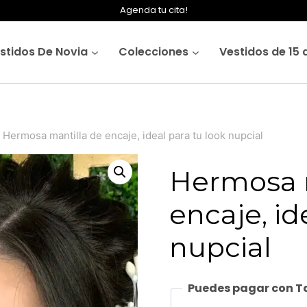
Agenda tu cita!
stidos De Novia
Colecciones
Vestidos de 15 
Hermosa mantilla de encaje, ideal para tu look nupcial
Hermosa m
encaje, id
nupcial
Puedes pagar con Ta