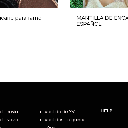
icario para ramo
MANTILLA DE ENC
ESPAÑOL
HELP
de novia
Vestido de XV
 de Novia
Vestidos de quince
s
años