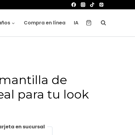
años
Compra en línea
IA
antilla de
eal para tu look
rjeta en sucursal