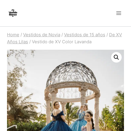
Skip
to
content
Home
/
Vestidos de Novia
/
Vestidos de 15 años
/
De XV
Años Lilas
/
Vestido de XV Color Lavanda