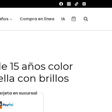
años
Compra en línea
IA
e 15 años color
lla con brillos
rjeta en sucursal