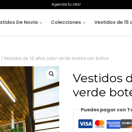
Agenda tu cita!
stidos De Novia
Colecciones
Vestidos de 15 
/
Vestidos de 15 años color verde botella con brillos
Vestidos d
verde bote
Puedes pagar con Ta