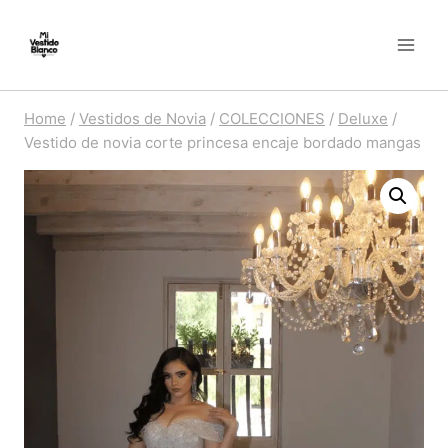
Skip
to
content
Home
/
Vestidos de Novia
/
COLECCIONES
/
Deluxe
/
Vestido de novia corte princesa encaje bordado mangas